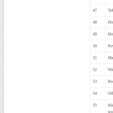
47
Tu
48
Hoi
49
Hoi
50
Po
51
Mar
52
Wir
53
Bo
54
Oi
55
Har
scr