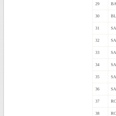
29
B
30
B
31
SA
32
SA
33
SA
34
SA
35
SA
36
SA
37
R
38
R