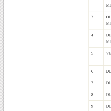
M
3
OU
M
4
D
M
5
VE
6
DI
7
DI
8
DI
9
DI