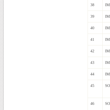
38
IM
39
IM
40
IM
41
IM
42
IM
43
IM
44
IM
45
S
46
S