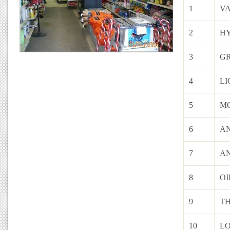
1
VA
2
HY
3
G
4
LI
5
M
6
AN
7
AN
8
OI
9
T
10
LO