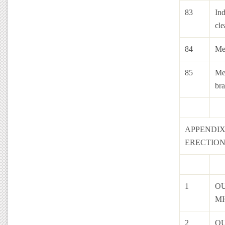
83
In
cle
84
Me
85
Me
br
APPENDIX
ERECTION
1
OU
M
2
OU