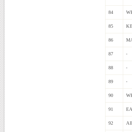
84
W
85
K
86
M
87
88
89
90
W
91
EA
92
AI