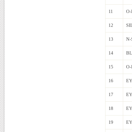
11
O
12
SI
13
N-
14
BL
15
O-
16
EY
17
EY
18
EY
19
EY