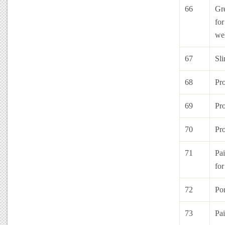
66
Gre
for
we
67
Sli
68
Pro
69
Pro
70
Pro
71
Pai
for
72
Por
73
Pai