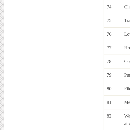
74
Ch
75
Tra
76
Low
77
Hos
78
Col
79
Pu
80
Fil
81
Me
82
Wa
air