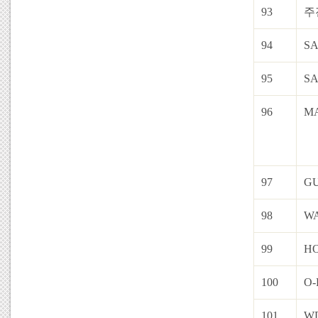
93
주
94
S
95
SA
96
M
97
GU
98
WA
99
H
100
O-
101
W