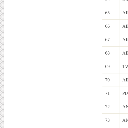
65
AI
66
AI
67
AI
68
AI
69
TW
70
AI
71
PI
72
A
73
A