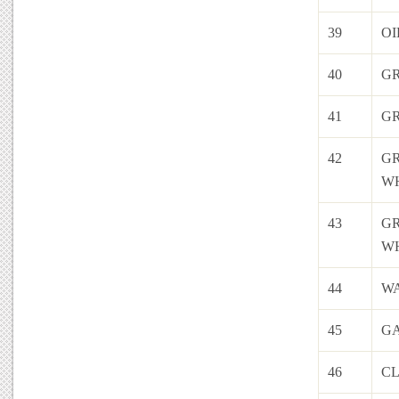
39
OI
40
GR
41
GR
42
GR
W
43
GR
W
44
W
45
G
46
C