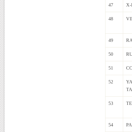
47
X
48
V
49
RA
50
R
51
C
52
Y
TA
53
TE
54
PA