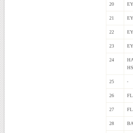
20
EY
21
EY
22
EY
23
EY
24
HA
HS
25
26
F
27
F
28
B