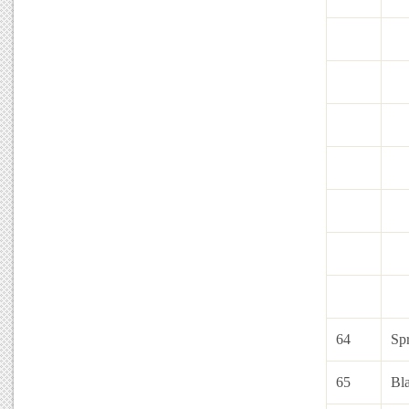
1
1
2
2
3
3
4
64
Sp
65
Bla