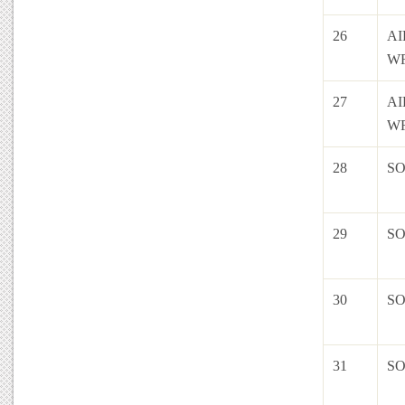
26
AI
W
27
AI
W
28
S
29
S
30
S
31
S