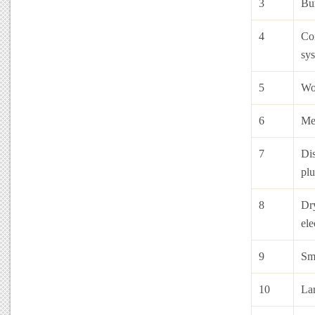
3
Bu
4
Co
sy
5
Wo
6
Me
7
Dis
pl
8
Dr
ele
9
Sma
10
Lar