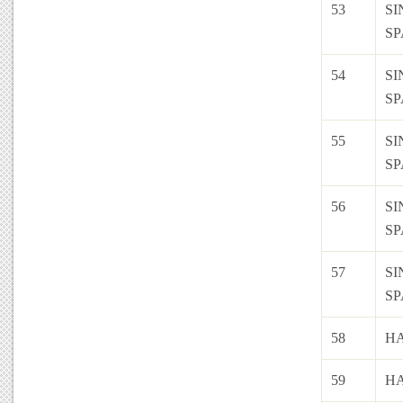
53
SI
S
54
SI
S
55
SI
S
56
SI
S
57
SI
S
58
H
59
H