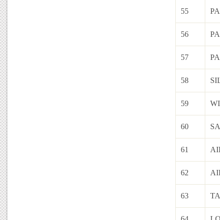
55
PA
56
PA
57
PA
58
SI
59
WI
60
SA
61
AI
62
AI
63
TA
64
LO