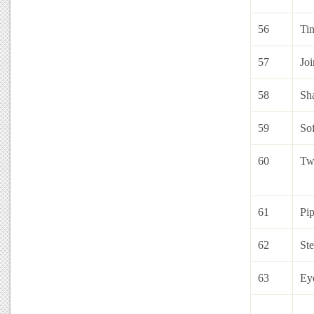
56
Tin
57
Joi
58
Sh
59
So
60
Twi
61
Pi
62
Ste
63
Ey
1