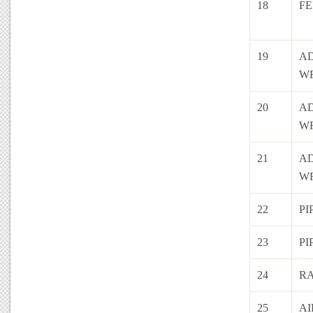
18
F
19
A
W
20
A
W
21
A
W
22
PI
23
PI
24
R
25
AI