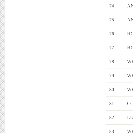
74
A
75
A
76
H
77
H
78
W
79
W
80
W
81
C
82
LI
83
W