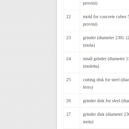
provini)
22
mold for concrete 
provini)
23
grinder (d
(mola)
24
small grinder
(moletta)
25
cutting disk for ste
ferro)
26
grinder disk for steel
27
grinder disk 
mola)