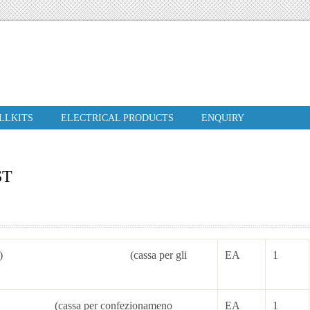
ILLKITS
ELECTRICAL PRODUCTS
ENQUIRY
ST
 (2x1x1 mt) (cassa per gli
EA
1
(cassa per confezionameno
EA
1