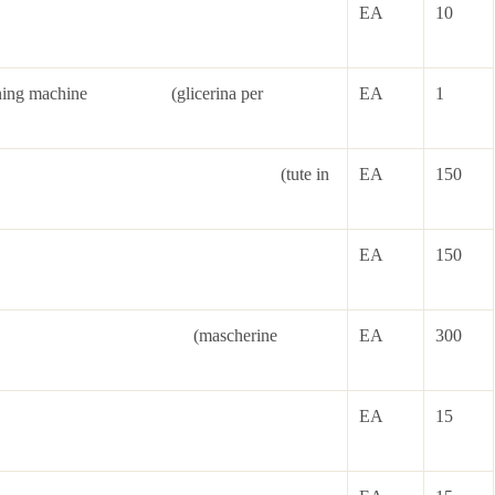
n trowels
EA
10
r gunning machine (glicerina per
EA
1
 (tyvek) (tute in
EA
150
on gloves
EA
150
k (mascherine
EA
300
lmets
EA
15