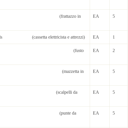
ke (frattazzo in
EA
5
 tools (cassetta elettricista e attrezzi)
EA
1
ms (200lt) (fusto
EA
2
er (1Kg) (mazzetta in
EA
5
at (scalpelli da
EA
5
oint (punte da
EA
5