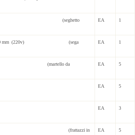
220v) (seghetto
EA
1
ameter 230 mm (220v) (sega
EA
1
ammer (martello da
EA
5
 cutter
EA
5
lbarrows
EA
3
e (frattazzi in
EA
5