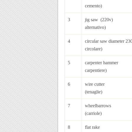
cemento)
3
jig saw (
alternativo)
4
circular saw di
circolare)
5
carpenter h
carpentiere)
6
wire
(tenaglie)
7
whee
(carriole)
8
flat rak