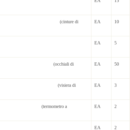
ty earmuff
EA
15
lts (cinture di
EA
10
exting. 5kg
EA
5
 (clear) (occhiali di
EA
50
ld (visiera di
EA
3
r (termometro a
EA
2
dlocks
EA
2