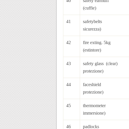
40
safe
(cuffie)
41
safetybe
sicurezza)
42
fire 
(estintore)
43
safety glass
protezione)
44
faceshie
protezione)
45
thermomete
immersione)
46
pa