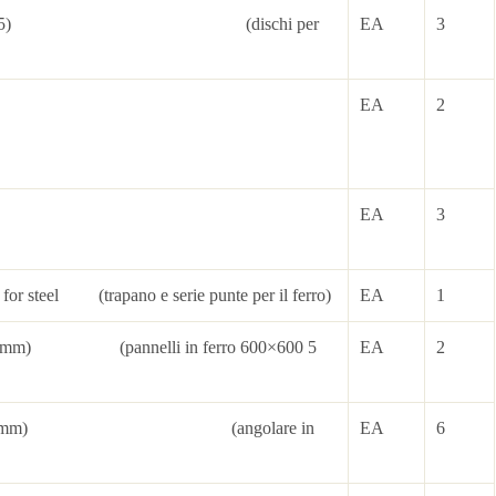
(diameter 115) (dischi per
EA
3
EA
2
evel
owbar
EA
3
t for steel (trapano e serie punte per il ferro)
EA
1
0x5 mm) (pannelli in ferro 600×600 5
EA
2
(150x70x5 mm) (angolare in
EA
6