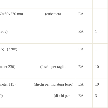
cubes 50x50x230 mm (cubettiera
EA
1
iameter 230) (220v)
EA
1
 (diameter 115) (220v)
EA
1
el (diameter 230) (dischi per taglio
EA
10
 (diameter 115) (dischi per molatura ferro)
EA
10
(diameter 230) (dischi per
EA
3