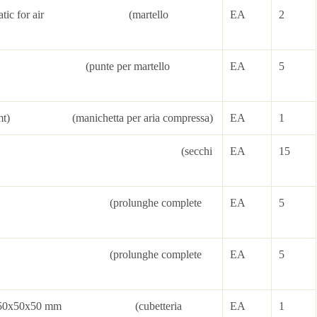
newmatic for air (martello
EA
2
t (punte per martello
EA
5
(50 mt) (manichetta per aria compressa)
EA
1
s PVC (secchi
EA
15
25mt) (prolunghe complete
EA
5
25mt) (prolunghe complete
EA
5
cubes 50x50x50 mm (cubetteria
EA
1