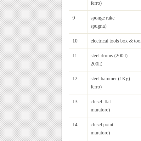
ferro)
9
sponge ra
spugna)
10
electrical tools box &
11
steel dru
200lt)
12
steel hamm
ferro)
13
chisel fl
muratore)
14
chisel p
muratore)