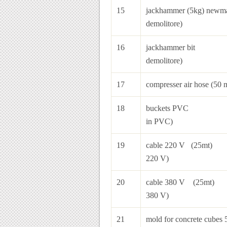
15
jackhammer (5kg) 
demolitore)
16
jackhammer bi
demolitore)
17
compresser air hose 
18
bucket
in PVC)
19
cable 220 V (
220 V)
20
cable 380 V (
380 V)
21
mold for concrete 