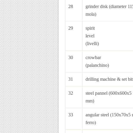
28
grinder disk 
mola)
29
spirit
l
(livelli)
30
cr
(palanchino)
31
drilling machine & set bi
32
steel pannel (600x60
mm)
33
angular steel 
ferro)