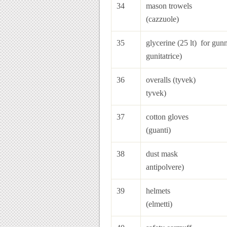
34
maso
(cazzuole)
35
glycerine (25 lt) fo
gunitatrice)
36
overalls
tyvek)
37
cott
(guanti)
38
dust mas
antipolvere)
39
he
(elmetti)